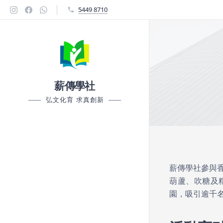
5449 8710
薪傳學社
弘文化育 求真創新
薪傳學社參與香港
葫蘆、吹糖及
園，吸引逾千