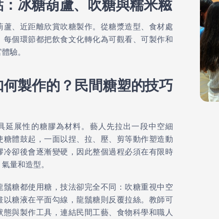
點：冰糖葫蘆、吹糖與糯米糍
葫蘆、近距離欣賞吹糖製作。從糖漿造型、食材處
，每個環節都把飲食文化轉化為可觀看、可製作和
官體驗。
如何製作的？民間糖塑的技巧
中國舞表演
具延展性的糖膠為材料。藝人先拉出一段中空細
使糖體鼓起，一面以捏、拉、壓、剪等動作塑造動
膠冷卻後會逐漸變硬，因此整個過程必須在有限時
、氣量和造型。
龍鬚糖都使用糖，技法卻完全不同：吹糖重視中空
畫以糖液在平面勾線，龍鬚糖則反覆拉絲。教師可
狀態與製作工具，連結民間工藝、食物科學和職人