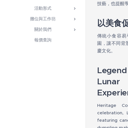
技藝，也提醒
活動形式
攤位與工作坊
以美食
關於我們
傳統小食容易
報價查詢
園，讓不同背
慶文化。
Legend
Lunar
Experie
Heritage C
celebration,
featuring can
dumpling maki