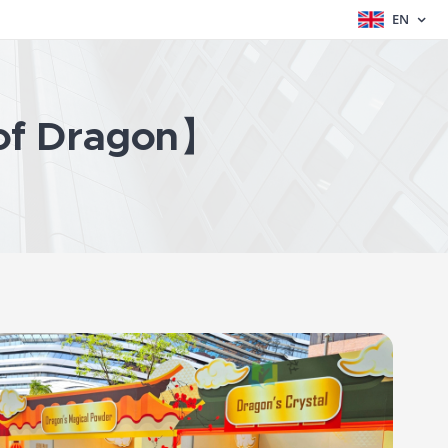
EN
 Dragon
】