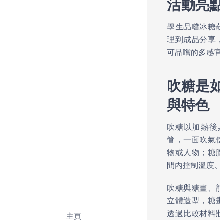
活動亮
學生品嚐冰糖
理到成品分享
可品嚐的多感
吹糖是
與特色
理大學品嚐冰糖葫蘆
吹糖以加熱後
管，一面吹氣
物或人物；糖
間內控制溫度
吹糖與糖畫、
立體造型，糖
透過比較材料
主頁