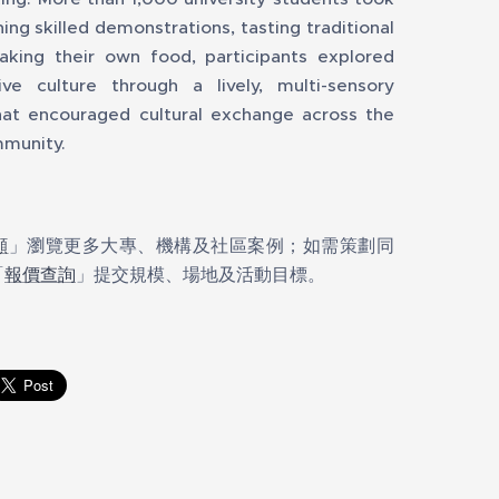
ing skilled demonstrations, tasting traditional
aking their own food, participants explored
ive culture through a lively, multi-sensory
hat encouraged cultural exchange across the
mmunity.
顧
」瀏覽更多大專、機構及社區案例；如需策劃同
「
報價查詢
」提交規模、場地及活動目標。