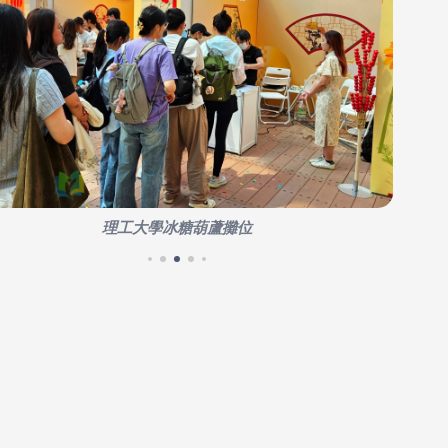
理工大學冰糖葫蘆攤位