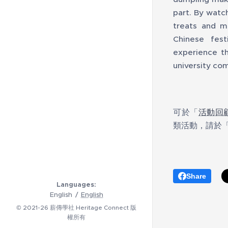
part. By watch
treats and m
Chinese fest
experience t
university co
可於「
活動回
類活動，請於
Share
Languages
English
English
© 2021-26 薪傳學社 Heritage Connect 版
權所有