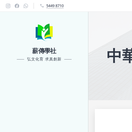
5449 8710
中
薪傳學社
弘文化育 求真創新