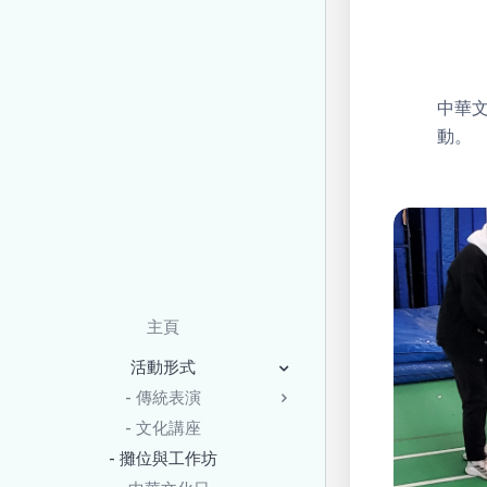
中華
動。
主頁
活動形式
- 傳統表演
- 文化講座
- 攤位與工作坊