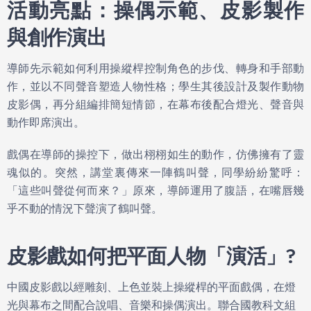
活動亮點：操偶示範、皮影製作
與創作演出
導師先示範如何利用操縱桿控制角色的步伐、轉身和手部動
作，並以不同聲音塑造人物性格；學生其後設計及製作動物
皮影偶，再分組編排簡短情節，在幕布後配合燈光、聲音與
動作即席演出。
戲偶在導師的操控下，做出栩栩如生的動作，仿佛擁有了靈
魂似的。突然，講堂裏傳來一陣鶴叫聲，同學紛紛驚呼：
「這些叫聲從何而來？」原來，導師運用了腹語，在嘴唇幾
乎不動的情況下聲演了鶴叫聲。
皮影戲如何把平面人物「演活」?
中國皮影戲以經雕刻、上色並裝上操縱桿的平面戲偶，在燈
光與幕布之間配合說唱、音樂和操偶演出。聯合國教科文組